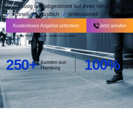
zuverlässig und abgestimmt auf Ihren Veranstaltungsa
✓
schnell
✓
gründlich
✓
professionell
Kostenloses Angebot anfordern
Jetzt anrufen
Keine Mindestlaufzeit – jederzeit kündbar!
Kostenloses Angebot anfordern
Jetzt anrufen
250+
100%
Kunden aus
zufr
Hamburg
Ges