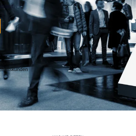
blauf.
iedene
chäftskunden