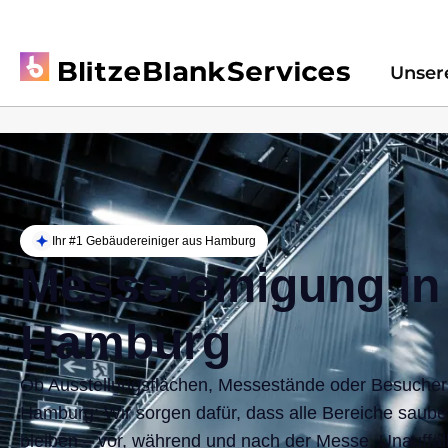
Unser
Ihr #1 Gebäudereiniger aus Hamburg
Messereinigung in
Hamburg
Ob Ausstellungsflächen, Messestände oder Besucher
Hamburg: Wir sorgen dafür, dass alle Bereiche saube
bleiben – vor, während und nach der Messe. Unauffäll