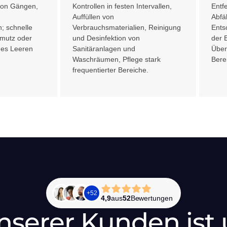
von Gängen,
Kontrollen in festen Intervallen,
Entf
Auffüllen von
Abfä
; schnelle
Verbrauchsmaterialien, Reinigung
Ents
hmutz oder
und Desinfektion von
der 
ges Leeren
Sanitäranlagen und
Über
Waschräumen, Pflege stark
Bere
frequentierter Bereiche.
+
52
4,9
aus
52
Bewertungen
nserer Kunden ist