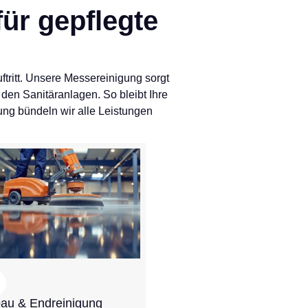
für gepflegte
tritt. Unsere Messereinigung sorgt
en Sanitäranlagen. So bleibt Ihre
gung bündeln wir alle Leistungen
Flexible
Servicepakete
Zeiten, Teamgröße und
Leistungen flexibel
kombinieren – von der
Vorreinigung bis zur
Endreinigung,
abgestimmt auf Ihre
Messe, die
Besucherzahlen und den
au & Endreinigung