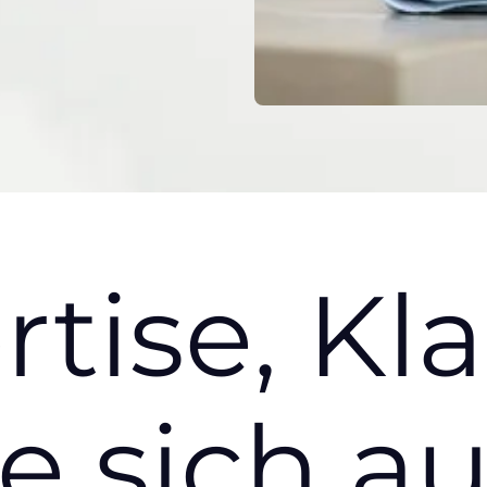
rtise
,
Kla
e sich
au