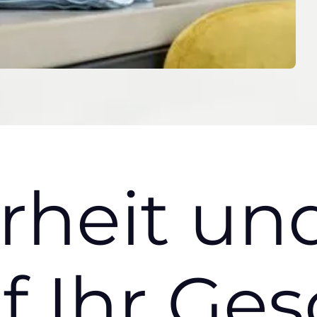
rheit
un
f Ihr Ge