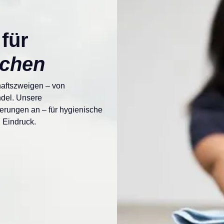
für
nchen
haftszweigen – von
ndel. Unsere
derungen an – für hygienische
 Eindruck.