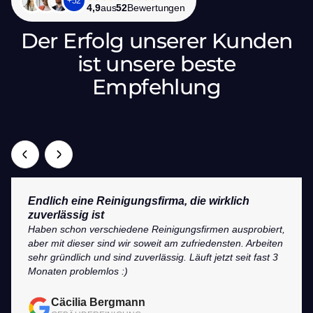
+
52
4,9
aus
52
Bewertungen
Der Erfolg unserer Kunden
ist unsere beste
Empfehlung
Endlich eine Reinigungsfirma, die wirklich
zuverlässig ist
Haben schon verschiedene Reinigungsfirmen ausprobiert,
aber mit dieser sind wir soweit am zufriedensten. Arbeiten
sehr gründlich und sind zuverlässig. Läuft jetzt seit fast 3
Monaten problemlos :)
Cäcilia Bergmann