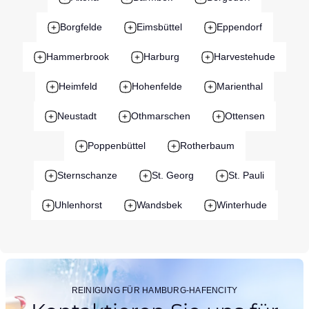
Borgfelde
Eimsbüttel
Eppendorf
Hammerbrook
Harburg
Harvestehude
Heimfeld
Hohenfelde
Marienthal
Neustadt
Othmarschen
Ottensen
Poppenbüttel
Rotherbaum
Sternschanze
St. Georg
St. Pauli
Uhlenhorst
Wandsbek
Winterhude
REINIGUNG FÜR HAMBURG-HAFENCITY