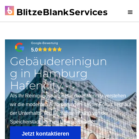
Google-Bewertung
5.0
Gebäudereinigun
g in Hamburg
Hafencity
Als Ihr Reinigungspartner für die Hafencity verstehen
wir die modernen Anforderungen. Unser Fokus liegt auf
der Unterhalts- und Fensterreinigung von der
Speicherstadt bis zum Überseequartier.
Jetzt kontaktieren