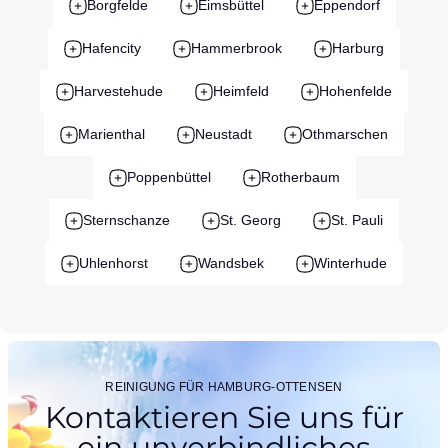
Borgfelde
Eimsbüttel
Eppendorf
Hafencity
Hammerbrook
Harburg
Harvestehude
Heimfeld
Hohenfelde
Marienthal
Neustadt
Othmarschen
Poppenbüttel
Rotherbaum
Sternschanze
St. Georg
St. Pauli
Uhlenhorst
Wandsbek
Winterhude
REINIGUNG FÜR HAMBURG-OTTENSEN
Kontaktieren Sie uns für
ein
unverbindliches