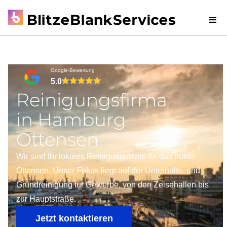
Google-Bewertung
5.0
Reinigungsfirma
in Hamburg
Ottensen
Wir sind Ihr lokales Reinigungsteam für das bunte
Ottensen. Unser Fokus liegt auf der Unterhalts- und
Grundreinigung für Gewerbe, von den Zeisehallen bis
zur Hauptstraße.
Jetzt kontaktieren