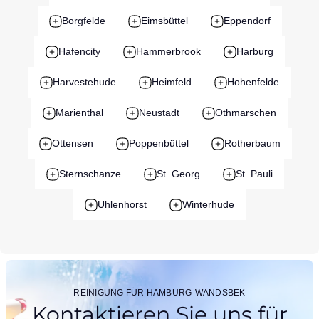
Borgfelde
Eimsbüttel
Eppendorf
Hafencity
Hammerbrook
Harburg
Harvestehude
Heimfeld
Hohenfelde
Marienthal
Neustadt
Othmarschen
Ottensen
Poppenbüttel
Rotherbaum
Sternschanze
St. Georg
St. Pauli
Uhlenhorst
Winterhude
REINIGUNG FÜR HAMBURG-WANDSBEK
Kontaktieren Sie uns für