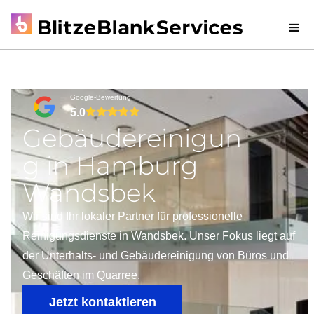
Google-Bewertung
5.0
Gebäudereinigun
g in Hamburg
Wandsbek
Wir sind Ihr lokaler Partner für professionelle
Reinigungsdienste in Wandsbek. Unser Fokus liegt auf
der Unterhalts- und Gebäudereinigung von Büros und
Geschäften im Quarree.
Jetzt kontaktieren