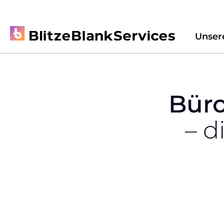
Unser
Bür
– d