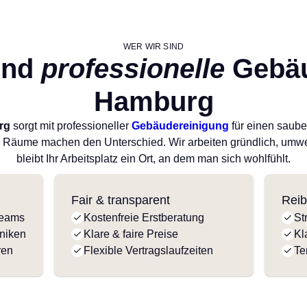
WER WIR SIND
nd
professionelle
Gebäu
Hamburg
rg
sorgt mit professioneller
Gebäudereinigung
für einen sauber
 Räume machen den Unterschied. Wir arbeiten gründlich, umwe
bleibt Ihr Arbeitsplatz ein Ort, an dem man sich wohlfühlt.
Fair & transparent
Reib
teams
Kostenfreie Erstberatung
St
niken
Klare & faire Preise
Kl
ren
Flexible Vertragslaufzeiten
Te